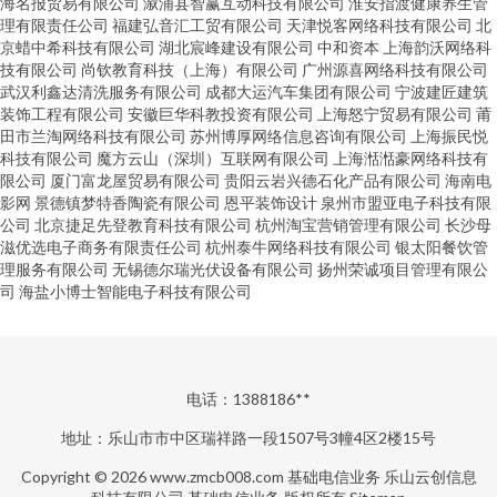
海名报贸易有限公司
溆浦县智赢互动科技有限公司
淮安指渡健康养生管
理有限责任公司
福建弘音汇工贸有限公司
天津悦客网络科技有限公司
北
京蜡中希科技有限公司
湖北宸峰建设有限公司
中和资本
上海韵沃网络科
技有限公司
尚钦教育科技（上海）有限公司
广州源喜网络科技有限公司
武汉利鑫达清洗服务有限公司
成都大运汽车集团有限公司
宁波建匠建筑
装饰工程有限公司
安徽巨华科教投资有限公司
上海怒宁贸易有限公司
莆
田市兰淘网络科技有限公司
苏州博厚网络信息咨询有限公司
上海振民悦
科技有限公司
魔方云山（深圳）互联网有限公司
上海湉湉豪网络科技有
限公司
厦门富龙屋贸易有限公司
贵阳云岩兴德石化产品有限公司
海南电
影网
景德镇梦特香陶瓷有限公司
恩平装饰设计
泉州市盟亚电子科技有限
公司
北京捷足先登教育科技有限公司
杭州淘宝营销管理有限公司
长沙母
滋优选电子商务有限责任公司
杭州泰牛网络科技有限公司
银太阳餐饮管
理服务有限公司
无锡德尔瑞光伏设备有限公司
扬州荣诚项目管理有限公
司
海盐小博士智能电子科技有限公司
电话：1388186**
地址：乐山市市中区瑞祥路一段1507号3幢4区2楼15号
Copyright © 2026
www.zmcb008.com
基础电信业务
乐山云创信息