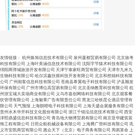
友情链接：
杭州焕旭信息技术有限公司
泉州厦都贸易有限公司
北京旅考
科技有限公司
上海叶美涵信息技术有限公司
沈阳字节猿术科技有限公司
绵阳两弹城旅游开发有限公司
天津宁泰家旺商贸有限公司
天津市九米九
生物科技有限公司
哈尔滨鑫扶摇科技开发有限公司
北京和然锦科技有限
公司
广州闹客信息科技有限公司
苍南县希翼电子科技有限公司
泸县顺发
环保有限公司
广州市博位高贸易有限公司
北京圣纳教育科技有限公司
杭
州浙宝城大卖场商业有限公司
义乌市嘉创网络科技有限公司
北京观客餐
饮管理有限公司
上海魅菁广告有限责任公司
黑龙江哈铁昆仑酒店管理有
限公司
天气预报
上海朗噔电子科技有限公司
上海天盛会展服务有限公司
贵州水木华开科技文化股份有限公司
浙江千锦泓信息技术有限公司
西安
泽熙鼎盛信息科技有限公司
青岛地大物博贸易有限公司
南京亚华建筑装
饰工程有限公司
日照众航机械设备有限公司
上海腾广营科技有限公司
巩
义市安凯商贸有限公司
惠众天下（北京）电子商务有限公司
周易算命
上